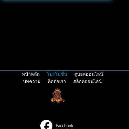
หน้าหลัก
โปรโมชั่น
ดูบอลออนไลน์
บทความ
ติดต่อเรา
สล็อตออนไลน์
Facebook